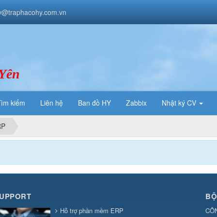
v@traphacohy.com.vn
 Yên
Tìm kiếm
Liên hệ
Ban đồ HY
Zabbix
Nhật ký CV
RP
SUPPORT
BỘ
Hỗ trợ phần mềm ERP
CÔ