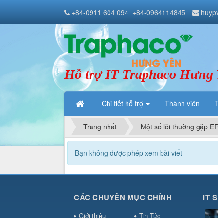
+84-0911 604 094
+84-0964114845
huyp
Hỗ trợ IT Traphaco Hưng
Chi tiết hỗ trợ
Thành viên
Trang nhất
Một số lỗi thường gặp E
Bạn không được phép xem bài viết
CÁC CHUYÊN MỤC CHÍNH
IT 
Giới thiệu
Tin Tức