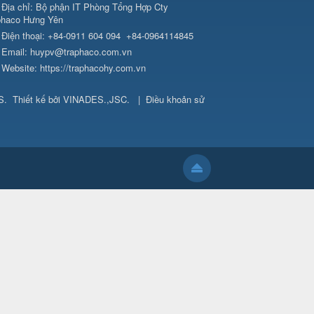
Địa chỉ:
Bộ phận IT Phòng Tổng Hợp Cty
phaco Hưng Yên
Điện thoại:
+84-0911 604 094
+84-0964114845
Email:
huypv@traphaco.com.vn
Website:
https://traphacohy.com.vn
S
.
Thiết kế bởi
VINADES.,JSC
.
|
Điều khoản sử