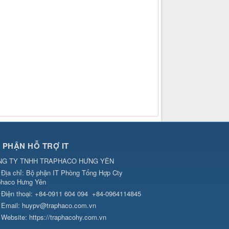
 PHẬN HỖ TRỢ IT
NG TY TNHH TRAPHACO HƯNG YÊN
Địa chỉ:
Bộ phận IT Phòng Tổng Hợp Cty
phaco Hưng Yên
Điện thoại:
+84-0911 604 094
+84-0964114845
Email:
huypv@traphaco.com.vn
Website:
https://traphacohy.com.vn