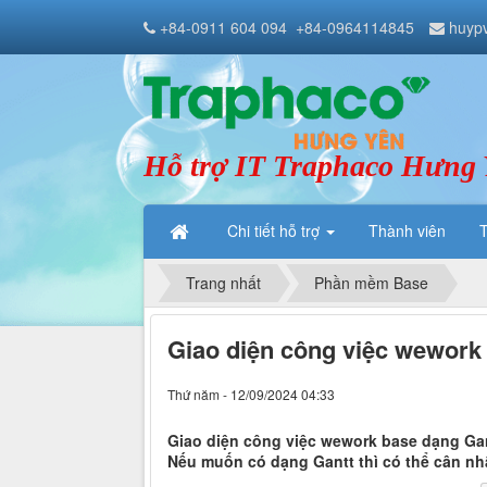
+84-0911 604 094
+84-0964114845
huyp
Hỗ trợ IT Traphaco Hưng
Chi tiết hỗ trợ
Thành viên
Trang nhất
Phần mềm Base
Giao diện công việc wework
Thứ năm - 12/09/2024 04:33
Giao diện công việc wework base dạng Gan
Nếu muốn có dạng Gantt thì có thể cân n