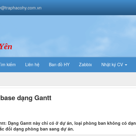
v@traphacohy.com.vn
 Yên
Tìm kiếm
Liên hệ
Ban đồ HY
Zabbix
Nhật ký CV
 base dạng Gantt
tt: Dạng Gantt này chỉ có ở dự án, loại phòng ban không có dạn
hắc đổi dạng phòng ban sang dự án.