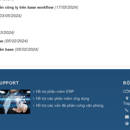
(17/05/2024)
n công ty trên base workflow
03/05/2024)
03/2024)
(05/02/2024)
se
(05/02/2024)
rên base
SUPPORT
BỘ
Hỗ trợ phần mềm ERP
CÔ
Hỗ trợ các phần mềm ứng dụng
Tra
Hỗ trợ các vấn đề phần cứng văn phòng