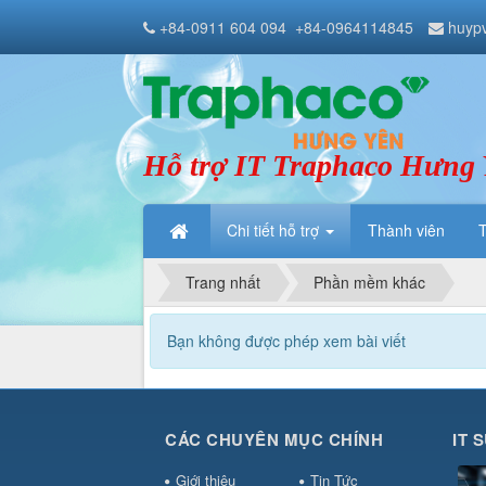
+84-0911 604 094
+84-0964114845
huyp
Hỗ trợ IT Traphaco Hưng
Chi tiết hỗ trợ
Thành viên
Trang nhất
Phần mềm khác
Bạn không được phép xem bài viết
CÁC CHUYÊN MỤC CHÍNH
IT 
Giới thiệu
Tin Tức