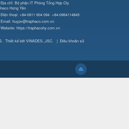
Địa chỉ:
Bộ phận IT Phòng Tổng Hợp Cty
phaco Hưng Yên
Điện thoại:
+84-0911 604 094
+84-0964114845
Email:
huypv@traphaco.com.vn
Website:
https://traphacohy.com.vn
S
.
Thiết kế bởi
VINADES.,JSC
.
|
Điều khoản sử