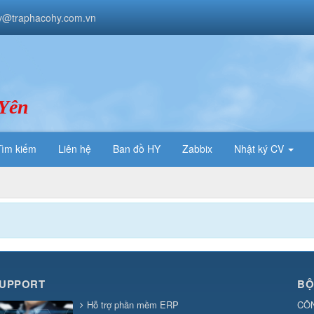
v@traphacohy.com.vn
 Yên
Tìm kiếm
Liên hệ
Ban đồ HY
Zabbix
Nhật ký CV
SUPPORT
BỘ
Hỗ trợ phần mềm ERP
CÔ